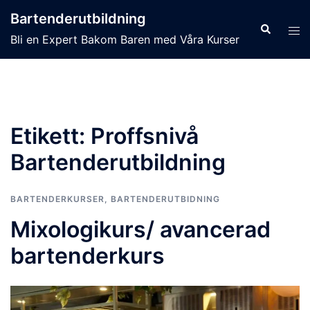
Hoppa
Bartenderutbildning
till
Sök
Slå
Bli en Expert Bakom Baren med Våra Kurser
innehåll
på/
men
Etikett:
Proffsnivå
Bartenderutbildning
BARTENDERKURSER
,
BARTENDERUTBIDNING
Mixologikurs/ avancerad
bartenderkurs