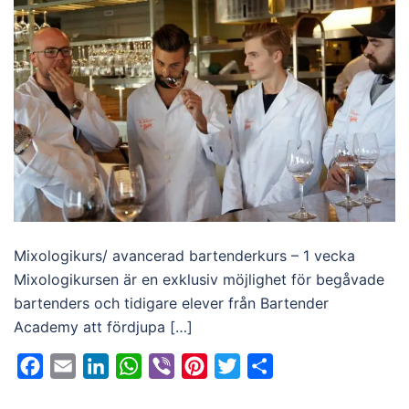
Mixologikurs/ avancerad bartenderkurs – 1 vecka
Mixologikursen är en exklusiv möjlighet för begåvade
bartenders och tidigare elever från Bartender
Academy att fördjupa […]
Facebook
Email
LinkedIn
WhatsApp
Viber
Pinterest
Twitter
Dela