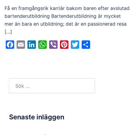
Få en framgångsrik karriär bakom baren efter avslutad
bartenderutbildning Bartenderutbildning är mycket
mer än bara en utbildning; det är en passionerad resa
[…]
Facebook
Email
LinkedIn
WhatsApp
Viber
Pinterest
Twitter
Dela
Sök
efter:
Senaste inläggen