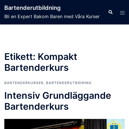
Hoppa
Bartenderutbildning
till
Sök
Slå
Bli en Expert Bakom Baren med Våra Kurser
innehåll
på/
men
Etikett:
Kompakt
Bartenderkurs
BARTENDERKURSER
,
BARTENDERUTBIDNING
Intensiv Grundläggande
Bartenderkurs