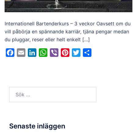
Internationell Bartenderkurs​ – 3 veckor Oavsett om du
vill påbörja en spännande karriär, tjäna pengar medan
du pluggar, reser eller helt enkelt […]
Facebook
Email
LinkedIn
WhatsApp
Viber
Pinterest
Twitter
Dela
Sök
efter:
Senaste inläggen