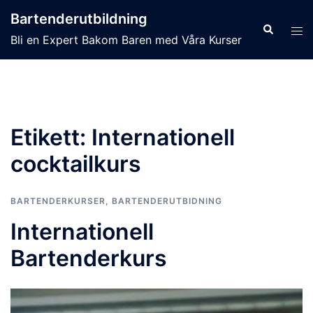
Hoppa
Bartenderutbildning
till
Sök
Slå
Bli en Expert Bakom Baren med Våra Kurser
innehåll
på/
men
Etikett:
Internationell
cocktailkurs
BARTENDERKURSER
,
BARTENDERUTBIDNING
Internationell
Bartenderkurs​