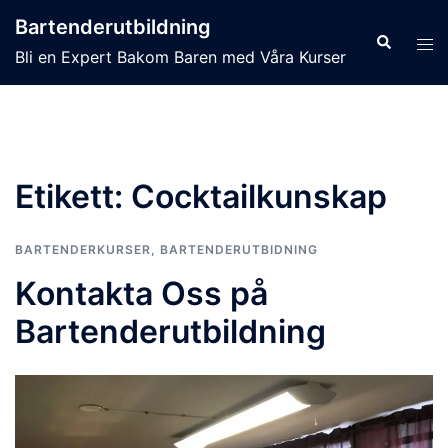
Hoppa
Bartenderutbildning
till
Sök
Slå
Bli en Expert Bakom Baren med Våra Kurser
innehåll
på/
men
Etikett:
Cocktailkunskap
BARTENDERKURSER
,
BARTENDERUTBIDNING
Kontakta Oss på
Bartenderutbildning