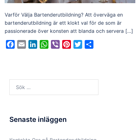
Varför Välja Bartenderutbildning? Att överväga en
bartenderutbildning är ett klokt val för de som är
passionerade över konsten att blanda och servera […]
Facebook
Email
LinkedIn
WhatsApp
Viber
Pinterest
Twitter
Dela
Sök
efter:
Senaste inläggen
Kontakta Oss på Bartenderutbildning