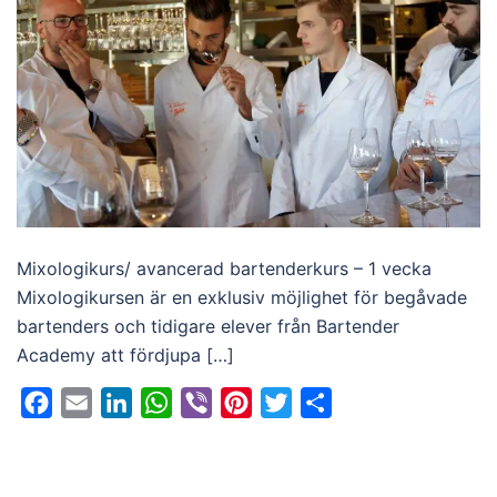
Mixologikurs/ avancerad bartenderkurs – 1 vecka
Mixologikursen är en exklusiv möjlighet för begåvade
bartenders och tidigare elever från Bartender
Academy att fördjupa […]
Facebook
Email
LinkedIn
WhatsApp
Viber
Pinterest
Twitter
Dela