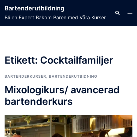
Hoppa
Bartenderutbildning
till
Sök
Slå
Bli en Expert Bakom Baren med Våra Kurser
innehåll
på/
men
Etikett:
Cocktailfamiljer
BARTENDERKURSER
,
BARTENDERUTBIDNING
Mixologikurs/ avancerad
bartenderkurs