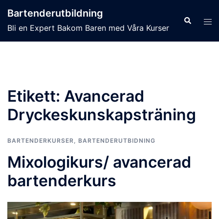
Hoppa
Bartenderutbildning
till
Sök
Slå
Bli en Expert Bakom Baren med Våra Kurser
innehåll
på/
men
Etikett:
Avancerad
Dryckeskunskapsträning
BARTENDERKURSER
,
BARTENDERUTBIDNING
Mixologikurs/ avancerad
bartenderkurs