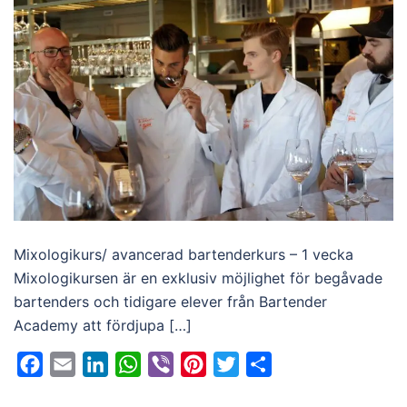
Mixologikurs/ avancerad bartenderkurs – 1 vecka
Mixologikursen är en exklusiv möjlighet för begåvade
bartenders och tidigare elever från Bartender
Academy att fördjupa […]
Facebook
Email
LinkedIn
WhatsApp
Viber
Pinterest
Twitter
Dela